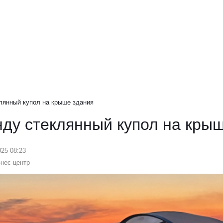
лянный купол на крыше здания
нду стеклянный купол на кры
025 08:23
знес-центр