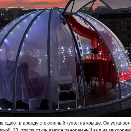
е сдают в аренду стеклянный купол на крыше. Он установл
йской, 23, откуда открывается панорамный вид на микрорай