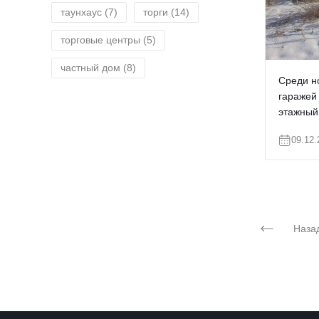
таунхаус
(7)
торги
(14)
торговые центры
(5)
частный дом
(8)
Среди н
гаражей 
этажный
09.12.
Назад