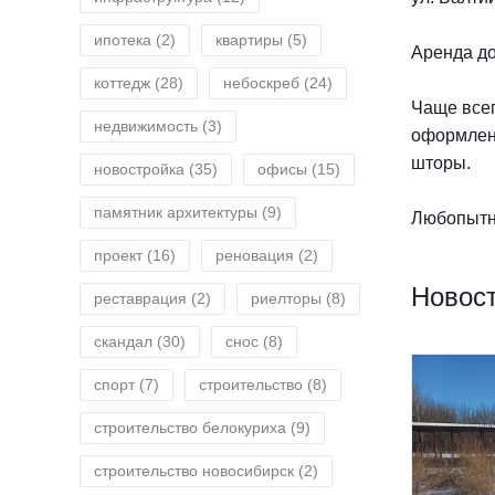
ипотека
(2)
квартиры
(5)
Аренда до
коттедж
(28)
небоскреб
(24)
Чаще всег
недвижимость
(3)
оформлени
шторы.
новостройка
(35)
офисы
(15)
памятник архитектуры
(9)
Любопытно
проект
(16)
реновация
(2)
Новост
реставрация
(2)
риелторы
(8)
скандал
(30)
снос
(8)
спорт
(7)
строительство
(8)
строительство белокуриха
(9)
строительство новосибирск
(2)