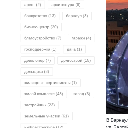
арест
(2)
архитектура
(6)
банкротство
(13)
барнаул
(3)
бизнес-центр
(20)
благоустройство
(7)
гаражи
(4)
господдержка
(1)
дача
(1)
девелопер
(7)
долгострой
(15)
дольщики
(8)
жилищные сертификаты
(1)
жилой комплекс
(48)
завод
(3)
застройщик
(23)
земельные участки
(61)
В Барнаул
ул. Балти
инфраструктура
(12)