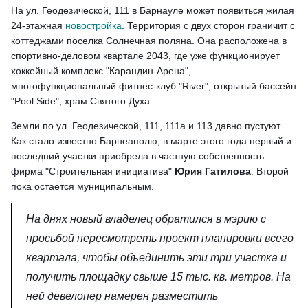
На ул. Геодезической, 111 в Барнауле может появиться жилая
24-этажная
новостройка
. Территория с двух сторон граничит с
коттеджами поселка Солнечная поляна. Она расположена в
спортивно-деловом квартале 2043, где уже функционирует
хоккейный комплекс "Карандин-Арена",
многофункциональный фитнес-клуб "River", открытый бассейн
"Pool Side", храм Святого Духа.
Земли по ул. Геодезической, 111, 111а и 113 давно пустуют.
Как стало известно Барнеаполю, в марте этого года первый и
последний участки приобрела в частную собственность
фирма "Строительная инициатива"
Юрия Гатилова
. Второй
пока остается муниципальным.
На днях новый владелец обратился в мэрию с
просьбой пересмотреть проект планировки всего
квартала, чтобы объединить эти три участка и
получить площадку свыше 15 тыс. кв. метров. На
ней девелопер намерен разместить