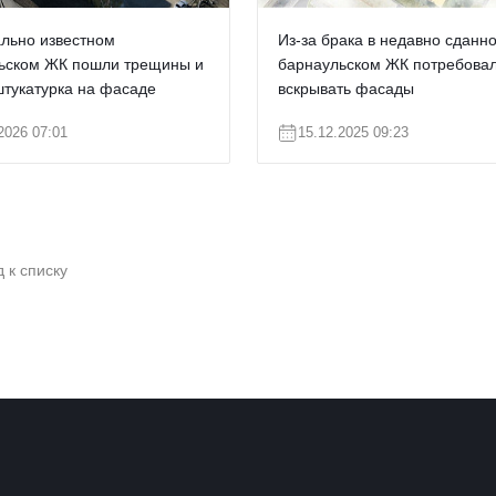
ально известном
Из-за брака в недавно сданн
ьском ЖК пошли трещины и
барнаульском ЖК потребова
штукатурка на фасаде
вскрывать фасады
2026 07:01
15.12.2025 09:23
 к списку