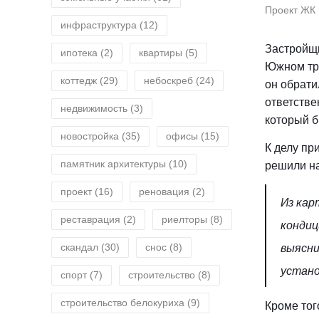
Проект ЖК 
инфраструктура
(12)
Застройщи
ипотека
(2)
квартиры
(5)
Южном тра
коттедж
(29)
небоскреб
(24)
он обрати
ответстве
недвижимость
(3)
который б
новостройка
(35)
офисы
(15)
К делу пр
памятник архитектуры
(10)
решили на
проект
(16)
реновация
(2)
Из кар
реставрация
(2)
риелторы
(8)
кондиц
скандал
(30)
снос
(8)
выясни
устано
спорт
(7)
строительство
(8)
строительство белокуриха
(9)
Кроме тог