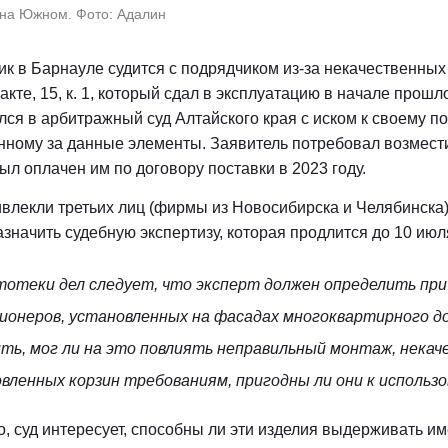
на Южном. Фото: Адалин
к в Барнауле судится с подрядчиком из-за некачественных 
кте, 15, к. 1, который сдал в эксплуатацию в начале прошл
лся в арбитражный суд Алтайского края с иском к своему п
нному за данные элементы. Заявитель потребовал возмести
ыл оплачен им по договору поставки в 2023 году.
ивлекли третьих лиц (фирмы из Новосибирска и Челябинска)
значить судебную экспертизу, которая продлится до 10 июл
тотеки дел следует, что эксперт должен определить при
ионеров, установленных на фасадах многоквартирного до
ть, мог ли на это повлиять неправильный монтаж, нека
вленных корзин требованиям, пригодны ли они к использо
о, суд интересует, способны ли эти изделия выдерживать и