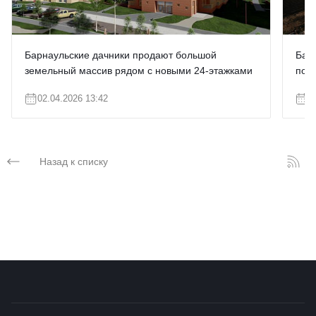
Барнаульские дачники продают большой
Бар
земельный массив рядом с новыми 24-этажками
под
02.04.2026 13:42
1
Назад к списку