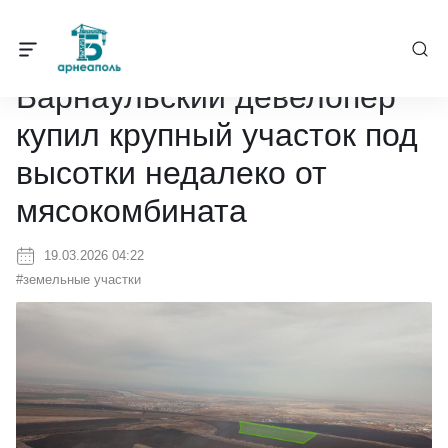
Барнеаполь
/
Новости
/
Барнаульский девелопер купил крупный у
Барнаульский девелопер
купил крупный участок под
высотки недалеко от
мясокомбината
19.03.2026 04:22
#земельные участки