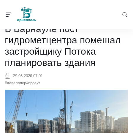
Барнеаполь
/
Новости
/
В Барнауле пост гидрометцентра помешал
В Барнауле пост
гидрометцентра помешал
застройщику Потока
планировать здания
29.05.2026 07:01
#девелопер
#проект