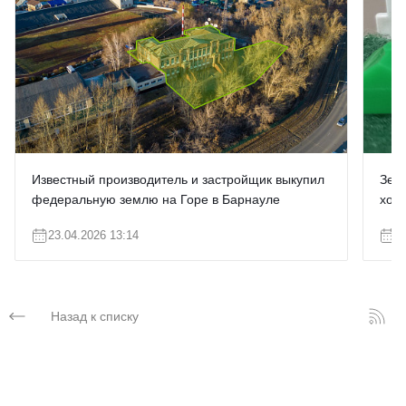
Известный производитель и застройщик выкупил
Зем
федеральную землю на Горе в Барнауле
хотя
23.04.2026 13:14
1
Назад к списку