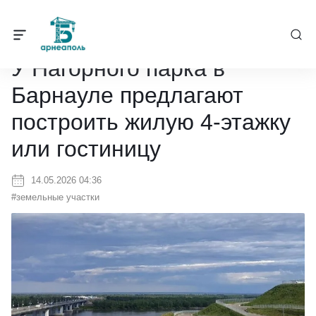
Барнеаполь
/
Новости
/
У Нагорного парка в Барнауле предлагают
У Нагорного парка в
Барнауле предлагают
построить жилую 4-этажку
или гостиницу
14.05.2026 04:36
#земельные участки