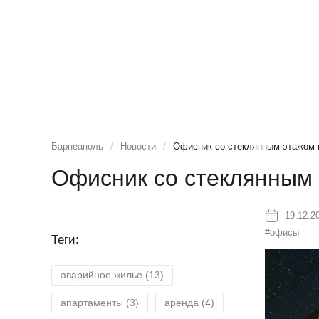
Барнеаполь
/
Новости
/
Офисник со стеклянным этажом 
Офисник со стеклянным 
19.12.2
#офисы
Теги:
аварийное жилье
(13)
апартаменты
(3)
аренда
(4)