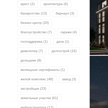
арест
(2)
архитектура
(6)
банкротство
(13)
барнаул
(3)
бизнес-центр
(20)
благоустройство
(7)
гаражи
(4)
господдержка
(1)
дача
(1)
девелопер
(7)
долгострой
(15)
дольщики
(8)
жилищные сертификаты
(1)
жилой комплекс
(48)
завод
(3)
застройщик
(23)
земельные участки
(61)
инфраструктура
(12)