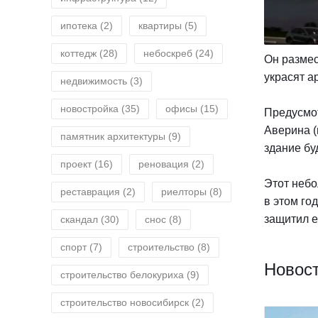
ипотека
(2)
квартиры
(5)
коттедж
(28)
небоскреб
(24)
Он размес
украсят а
недвижимость
(3)
новостройка
(35)
офисы
(15)
Предусмот
Аверина (
памятник архитектуры
(9)
здание буд
проект
(16)
реновация
(2)
Этот небо
реставрация
(2)
риелторы
(8)
в этом го
защитил е
скандал
(30)
снос
(8)
спорт
(7)
строительство
(8)
Новост
строительство белокуриха
(9)
строительство новосибирск
(2)