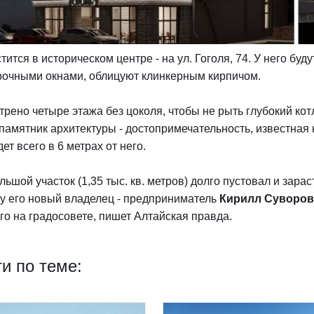
тится в историческом центре - на ул. Гоголя, 74. У него бу
рочными окнами, облицуют клинкерным кирпичом.
рено четыре этажа без цоколя, чтобы не рыть глубокий кот
памятник архитектуры - достопримечательность, известная 
ет всего в 6 метрах от него.
льшой участок (1,35 тыс. кв. метров) долго пустовал и зара
ду его новый владелец - предприниматель
Кирилл Суворов
го на градосовете, пишет Алтайская правда.
и по теме: