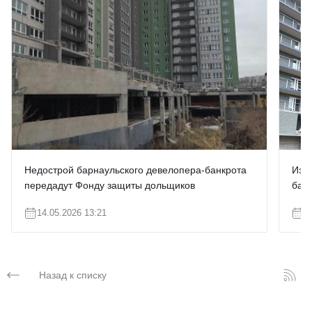
Недострой барнаульского девелопера-банкрота
Изв
передадут Фонду защиты дольщиков
бан
14.05.2026 13:21
0
Назад к списку