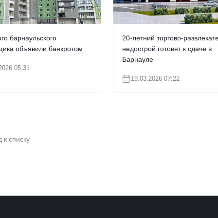
ого барнаульского
20-летний торгово-развлекат
щика объявили банкротом
недострой готовят к сдаче в
Барнауле
2026 05:31
19.03.2026 07:22
 к списку