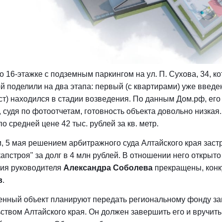
 о 16-этажке с подземным паркингом на ул. П. Сухова, 34, 
й поделили на два этапа: первый (с квартирами) уже введен
ст) находился в стадии возведения. По данным Дом.рф, его
я, судя по фотоотчетам, готовность объекта довольно низкая
по средней цене 42 тыс. рублей за кв. метр.
 5 мая решением арбитражного суда Алтайского края заст
апстроя" за долг в 4 млн рублей. В отношении него открыто
ия руководителя
Александра Соболева
прекращены, кон
в
.
нный объект планируют передать региональному фонду за
ством Алтайского края. Он должен завершить его и вручи