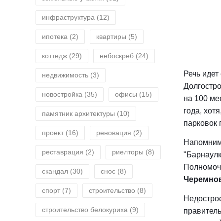
инфраструктура
(12)
ипотека
(2)
квартиры
(5)
коттедж
(29)
небоскреб
(24)
Речь идет
недвижимость
(3)
Долгостро
новостройка
(35)
офисы
(15)
на 100 ме
года, хот
памятник архитектуры
(10)
парковок 
проект
(16)
реновация
(2)
Напомним,
реставрация
(2)
риелторы
(8)
"Барнаулк
Полномоч
скандал
(30)
снос
(8)
Черемно
спорт
(7)
строительство
(8)
Недострое
строительство белокуриха
(9)
правитель