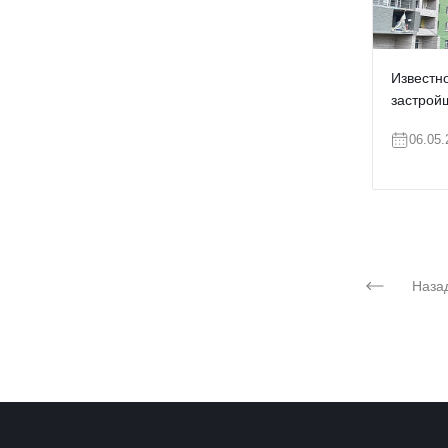
Известн
застрой
06.05.
Назад