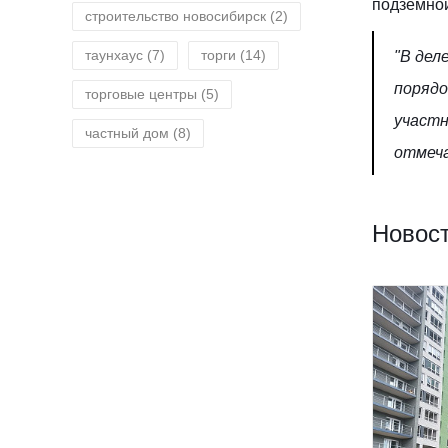
подземной
строительство новосибирск
(2)
таунхаус
(7)
торги
(14)
"В дел
порядо
торговые центры
(5)
участн
частный дом
(8)
отмеча
Новост