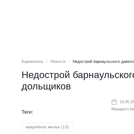
Барнеаполь
/
Новости
/
Недострой барнаульского девел
Недострой барнаульског
дольщиков
14.05.2
#банкротств
Теги:
аварийное жилье
(13)