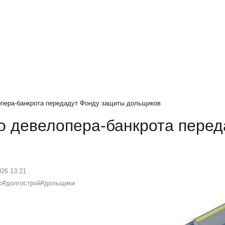
опера-банкрота передадут Фонду защиты дольщиков
о девелопера-банкрота пере
026 13:21
о
#долгострой
#дольщики