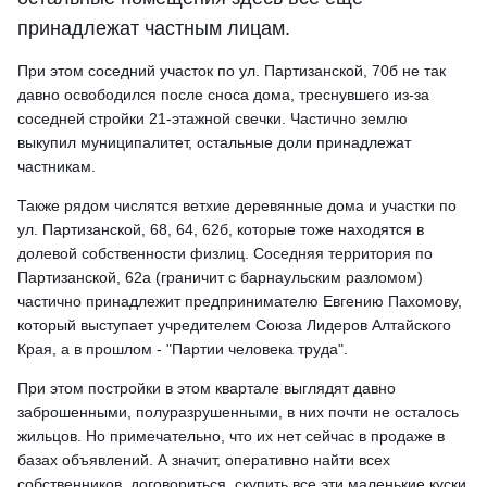
принадлежат частным лицам.
При этом соседний участок по ул. Партизанской, 70б не так
давно освободился после сноса дома, треснувшего из-за
соседней стройки 21-этажной свечки. Частично землю
выкупил муниципалитет, остальные доли принадлежат
частникам.
Также рядом числятся ветхие деревянные дома и участки по
ул. Партизанской, 68, 64, 62б, которые тоже находятся в
долевой собственности физлиц. Соседняя территория по
Партизанской, 62а (граничит с барнаульским разломом)
частично принадлежит предпринимателю Евгению Пахомову,
который выступает учредителем Союза Лидеров Алтайского
Края, а в прошлом - "Партии человека труда".
При этом постройки в этом квартале выглядят давно
заброшенными, полуразрушенными, в них почти не осталось
жильцов. Но примечательно, что их нет сейчас в продаже в
базах объявлений. А значит, оперативно найти всех
собственников, договориться, скупить все эти маленькие куски