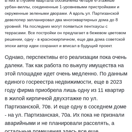
В них в глубине квартала обозначены четыре 6-этажные
урбан-виллы, соединенные 1-уровневыми пристройками и
окруженные зелеными дворами. А вдоль ул. Партизанской
девелопер запланировал два многоквартирных дома до 8
уровней. На последних могут появиться пентхаусы с
террасами. Все постройки он предлагает в бежевом цветовом
решении, одну - в краснокирпичном, еще два дома советской
эпохи автор идеи сохранил и вписал в будущий проект.
Однако, перспективы его реализации пока очень
далеки. Так как работа по выкупу имущества на
этой площадке идет очень медленно. По данным
единого госреестра недвижимости, еще в 2023
году фирма приобрела лишь одну из 11 квартир
в жилой кирпичной двухэтажке по ул.
Партизанской, 70в. И еще одну в соседнем доме
- на ул. Партизанская, 70а. Их пока не признали
аварийными и не планировали расселять, а
остальные помещения здесь все еще