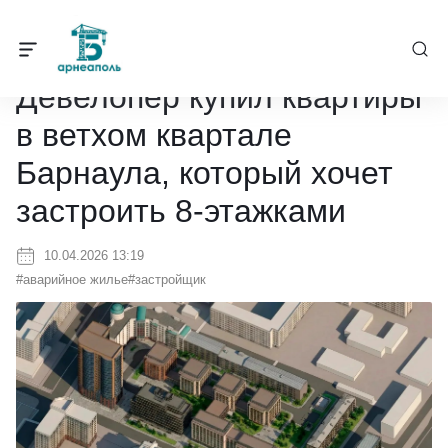
Барнеаполь
/
Новости
/
Девелопер купил квартиры в ветхом кварт
Девелопер купил квартиры
в ветхом квартале
Барнаула, который хочет
застроить 8-этажками
10.04.2026 13:19
#аварийное жилье
#застройщик