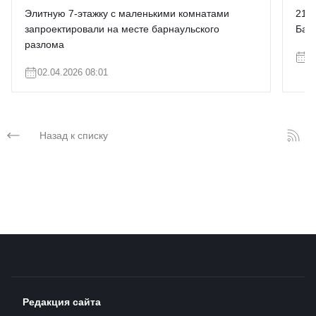
Элитную 7-этажку с маленькими комнатами
21-э
запроектировали на месте барнаульского
Бар
разлома
3
02.04.2026 08:01
Назад к списку
Редакция сайта