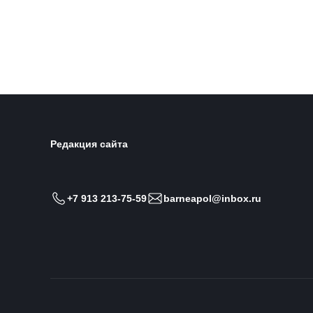
пл. Баварина, 8
пл. Б
Редакция сайта
+7 913 213-75-59
barneapol@inbox.ru