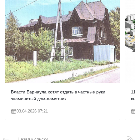
Власти Барнаула хотят отдать в частные руки
115-
знаменитый дом-памятник
выст
03.04.2026 07:21
3
Назад к списку