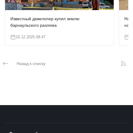
️Известный девелопер купил землю
Нап
барнаульского разлома
нача
10.12.2025 08:47
0
Назад к списку