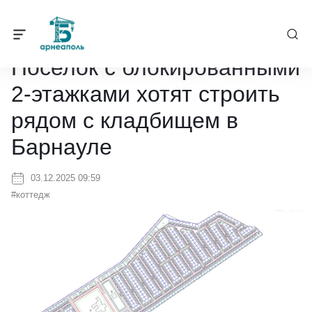
Барнеаполь
/
Новости
/
Поселок с блокированными 2-этажками хо
Поселок с блокированными
2-этажками хотят строить
рядом с кладбищем в
Барнауле
03.12.2025 09:59
#коттедж