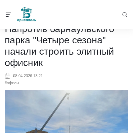
Барнеаполь
/
Новости
/
Напротив барнаульского парка "Четыре се
Напротив барнаульского
парка "Четыре сезона"
начали строить элитный
офисник
08.04.2026 13:21
#офисы