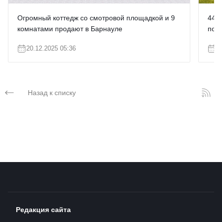
Огромный коттедж со смотровой площадкой и 9
44 а
комнатами продают в Барнауле
по э
20.12.2025 05:36
1
Назад к списку
Редакция сайта