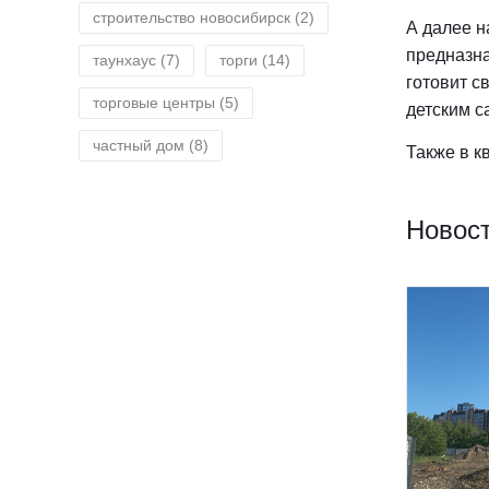
строительство новосибирск
(2)
А далее н
предназна
таунхаус
(7)
торги
(14)
готовит с
торговые центры
(5)
детским с
частный дом
(8)
Также в к
Новост