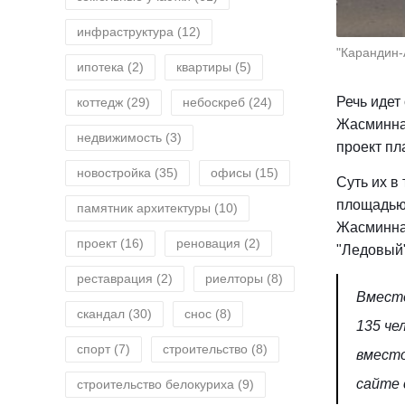
инфраструктура
(12)
"Карандин-
ипотека
(2)
квартиры
(5)
Речь идет
коттедж
(29)
небоскреб
(24)
Жасминная
недвижимость
(3)
проект пл
новостройка
(35)
офисы
(15)
Суть их в
площадью 
памятник архитектуры
(10)
Жасминная
проект
(16)
реновация
(2)
"Ледовый"
реставрация
(2)
риелторы
(8)
Вместе
скандал
(30)
снос
(8)
135 че
спорт
(7)
строительство
(8)
вместо
сайте
строительство белокуриха
(9)