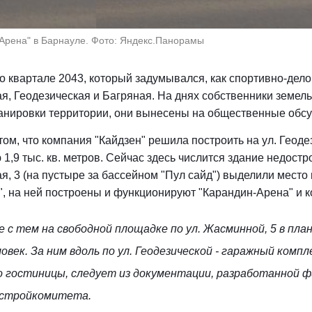
Арена" в Барнауле. Фото: Яндекс.Панорамы
 о квартале 2043, который задумывался, как спортивно-дел
, Геодезическая и Багряная. На днях собственники земел
анировки территории, они вынесены на общественные обсу
 том, что компания "Кайдзен" решила построить на ул. Геод
1,9 тыс. кв. метров. Сейчас здесь числится здание недостр
, 3 (на пустыре за бассейном "Пул сайд") выделили место
, на ней построены и функционируют "Карандин-Арена" и к
 с тем на свободной площадке по ул. Жасминной, 5 в пла
ловек. За ним вдоль по ул. Геодезической - гаражный ком
 гостиницы, следует из документации, разработанной ф
 стройкомитета.