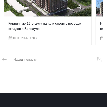
Кирпичную 16-этажку начали строить посреди
Нап
складов в Барнауле
пан
10.03.2026 05:03
0
Назад к списку