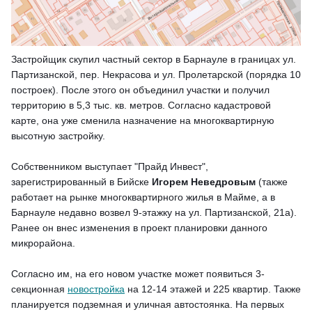
Застройщик скупил частный сектор в Барнауле в границах ул.
Партизанской, пер. Некрасова и ул. Пролетарской (порядка 10
построек). После этого он объединил участки и получил
территорию в 5,3 тыс. кв. метров. Согласно кадастровой
карте, она уже сменила назначение на многоквартирную
высотную застройку.
Собственником выступает "Прайд Инвест",
зарегистрированный в Бийске
Игорем Неведровым
(также
работает на рынке многоквартирного жилья в Майме, а в
Барнауле недавно возвел 9-этажку на ул. Партизанской, 21а).
Ранее он внес изменения в проект планировки данного
микрорайона.
Согласно им, на его новом участке может появиться 3-
секционная
новостройка
на 12-14 этажей и 225 квартир. Также
планируется подземная и уличная автостоянка. На первых