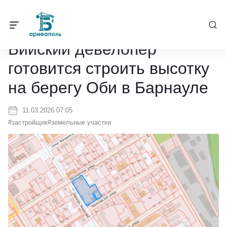
Барнеаполь
/
Новости
/
Бийский девелопер готовится строить выс
Бийский девелопер
готовится строить высотку
на берегу Оби в Барнауле
11.03.2026 07:05
#застройщик
#земельные участки