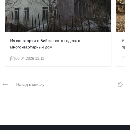
Из санатория в Бийске хотят сделать
У а
многоквартирный дом
про
09.04.2026 13:11
2
Назад к списку